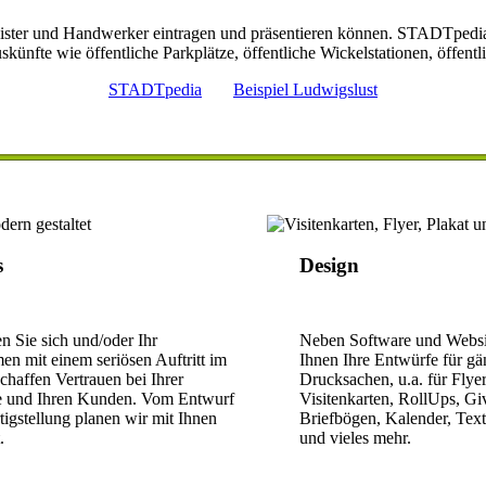
leister und Handwerker eintragen und präsentieren können. STADTpedia
skünfte wie öffentliche Parkplätze, öffentliche Wickelstationen, öffe
STADTpedia
Beispiel Ludwigslust
s
Design
en Sie sich und/oder Ihr
Neben Software und Websit
n mit einem seriösen Auftritt im
Ihnen Ihre Entwürfe für gä
haffen Vertrauen bei Ihrer
Drucksachen, u.a. für Flyer
e und Ihren Kunden. Vom Entwurf
Visitenkarten, RollUps, G
rtigstellung planen wir mit Ihnen
Briefbögen, Kalender, Text
.
und vieles mehr.